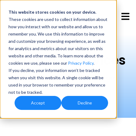
This website stores cookies
on your device.
Open 
These cookies are used to collect information about
how you interact with our website and allow us to
remember you. We use this information to improve
and customize your browsing experience, as well as
for analytics and metrics about our visitors on this
Produit & Services
website and other media. To learn more about the
cookies we use, please see our
Privacy Policy
.
If you decline, your information won’t be tracked
La plateforme Kronos HR et ses
when you visit this website. A single cookie will be
used in your browser to remember your preference
modules
not to be tracked.
Accept
Decline