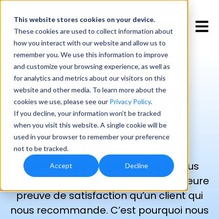
This website stores cookies
on your device.
Open 
These cookies are used to collect information about
how you interact with our website and allow us to
remember you. We use this information to improve
and customize your browsing experience, as well as
for analytics and metrics about our visitors on this
Programme de
website and other media. To learn more about the
cookies we use, please see our
Privacy Policy
.
Parrainage
If you decline, your information won’t be tracked
when you visit this website. A single cookie will be
used in your browser to remember your preference
not to be tracked.
Nous accordons une grande
importance à la confiance que vous
Accept
Decline
nous témoignez. Il n’y a pas de meilleure
preuve de satisfaction qu’un client qui
nous recommande. C’est pourquoi nous