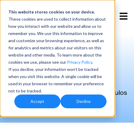
This website stores cookies
on your device.
Open 
These cookies are used to collect information about
how you interact with our website and allow us to
remember you. We use this information to improve
and customize your browsing experience, as well as
for analytics and metrics about our visitors on this
Producto y
website and other media. To learn more about the
cookies we use, please see our
Privacy Policy
.
Servicios
If you decline, your information won’t be tracked
when you visit this website. A single cookie will be
used in your browser to remember your preference
not to be tracked.
La plataforma Kronos HR y sus módulos
Accept
Decline