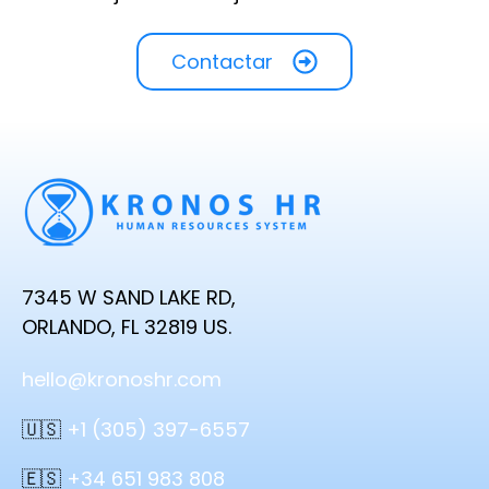
Contactar
7345 W SAND LAKE RD,
ORLANDO, FL 32819 US.
hello@kronoshr.com
🇺🇸
+1 (305) 397-6557
🇪🇸
+34 651 983 808