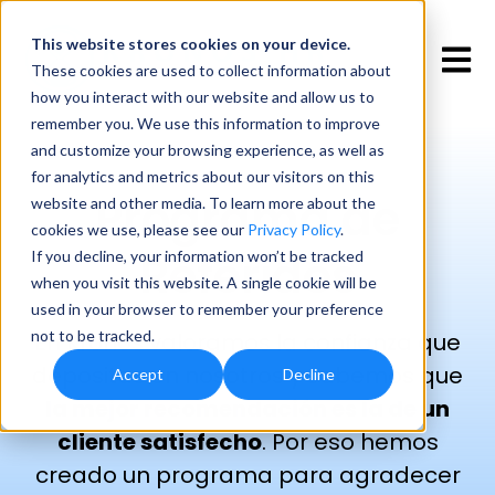
This website stores cookies
on your device.
Open 
These cookies are used to collect information about
how you interact with our website and allow us to
remember you. We use this information to improve
and customize your browsing experience, as well as
for analytics and metrics about our visitors on this
Programa de
website and other media. To learn more about the
cookies we use, please see our
Privacy Policy
.
Referidos
If you decline, your information won’t be tracked
when you visit this website. A single cookie will be
used in your browser to remember your preference
not to be tracked.
En Kronos valoramos la confianza que
depositas en nosotros y sabemos que
Accept
Decline
la mejor recomendación es la de un
cliente satisfecho
. Por eso hemos
creado un programa para agradecer