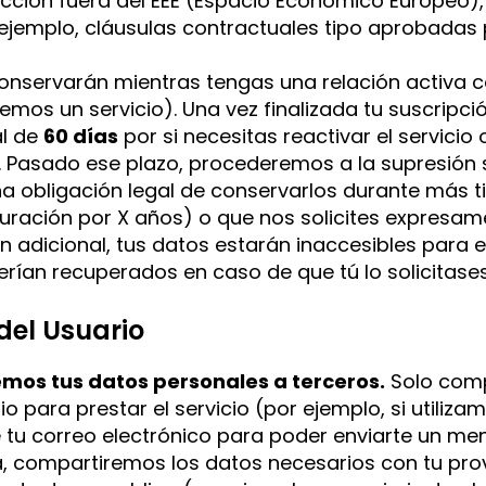
sdicción fuera del EEE (Espacio Económico Europeo
ejemplo, cláusulas contractuales tipo aprobadas 
nservarán mientras tengas una relación activa co
emos un servicio). Una vez finalizada tu suscripci
al de
60 días
por si necesitas reactivar el servici
). Pasado ese plazo, procederemos a la supresión
na obligación legal de conservarlos durante más 
turación por X años) o que nos solicites expresa
n adicional, tus datos estarán inaccesibles para e
erían recuperados en caso de que tú lo solicitases
del Usuario
mos tus datos personales a terceros.
Solo comp
o para prestar el servicio (por ejemplo, si utiliza
 tu correo electrónico para poder enviarte un men
 compartiremos los datos necesarios con tu prov