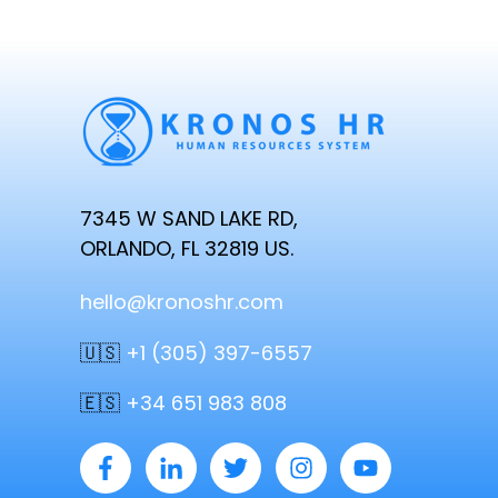
7345 W SAND LAKE RD,
ORLANDO, FL 32819 US.
hello@kronoshr.com
🇺🇸
+1 (305) 397-6557
🇪🇸
+34 651 983 808