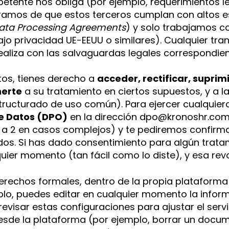
petente nos obliga (por ejemplo, requerimientos 
eguramos de que estos terceros cumplan con altos
ata Processing Agreements
) y solo trabajamos c
ajo privacidad UE-EEUU o similares). Cualquier tra
ealiza con las salvaguardas legales correspondien
tos, tienes derecho a
acceder, rectificar, suprimi
nerte
a su tratamiento en ciertos supuestos, y a l
tructurado de uso común). Para ejercer cualquie
e Datos (DPO)
en la dirección
dpo@kronoshr.co
e a 2 en casos complejos) y te pediremos confirma
os. Si has dado consentimiento para algún tratam
quier momento (tan fácil como lo diste), y esa revo
rechos formales, dentro de la propia plataforma
lo, puedes editar en cualquier momento la informa
revisar estas configuraciones para ajustar el ser
desde la plataforma (por ejemplo, borrar un docu