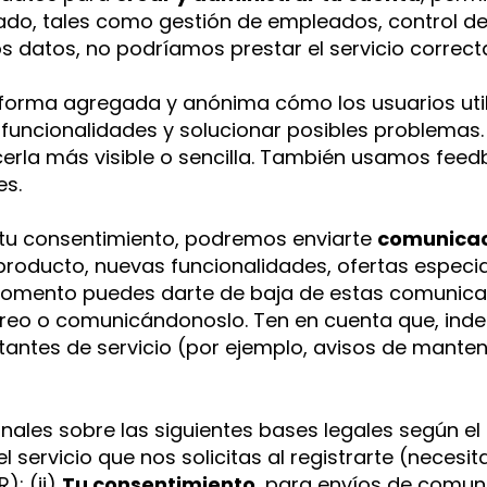
tado, tales como gestión de empleados, control d
tos datos, no podríamos prestar el servicio correc
forma agregada y anónima cómo los usuarios util
r funcionalidades y solucionar posibles problemas
cerla más visible o sencilla. También usamos feed
es.
tu consentimiento, podremos enviarte
comunicac
oducto, nuevas funcionalidades, ofertas especia
 momento puedes darte de baja de estas comunicac
orreo o comunicándonoslo. Ten en cuenta que, in
ntes de servicio (por ejemplo, avisos de manten
les sobre las siguientes bases legales según el 
el servicio que nos solicitas al registrarte (nece
); (ii)
Tu consentimiento
, para envíos de comun