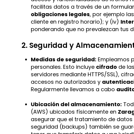
facilitas datos a través de un formular
obligaciones legales
, por ejemplo la
cliente en registro horario); y (iv)
Inte
ponderando que no prevalezcan tus de
2. Seguridad y Almacenamient
Medidas de seguridad:
Empleamos pro
personales. Esto incluye
cifrado
de las
servidores mediante HTTPS/SSL), cifr
accesos no autorizados y
autenticac
Regularmente llevamos a cabo
audit
Ubicación del almacenamiento:
Todo
(AWS) ubicados físicamente en
Zarag
asegurar que el tratamiento de datos 
seguridad (backups) también se guard