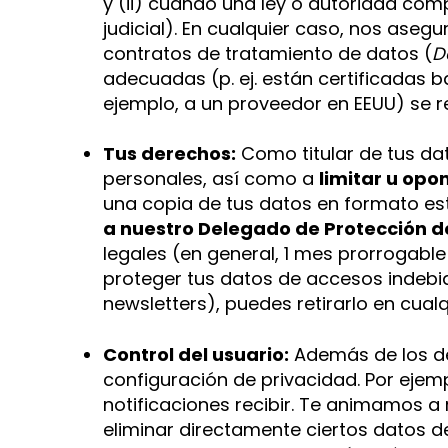
y (ii) cuando una ley o autoridad com
judicial). En cualquier caso, nos as
contratos de tratamiento de datos (
D
adecuadas (p. ej. están certificadas b
ejemplo, a un proveedor en EEUU) se r
Tus derechos:
Como titular de tus da
personales, así como a
limitar u opo
una copia de tus datos en formato es
a nuestro Delegado de Protección d
legales (en general, 1 mes prorrogabl
proteger tus datos de accesos indebid
newsletters), puedes retirarlo en cual
Control del usuario:
Además de los de
configuración de privacidad. Por ejemp
notificaciones recibir. Te animamos a 
eliminar directamente ciertos datos 