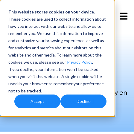
This website stores cookies
on your device.
Open 
These cookies are used to collect information about
how you interact with our website and allow us to
remember you. We use this information to improve
and customize your browsing experience, as well as
for analytics and metrics about our visitors on this
Política de
website and other media. To learn more about the
cookies we use, please see our
Privacy Policy
.
Privacidad
If you decline, your information won’t be tracked
when you visit this website. A single cookie will be
used in your browser to remember your preference
not to be tracked.
En
Kronos HR LLC
nos tomamos muy en
serio tu privacidad.
Accept
Decline