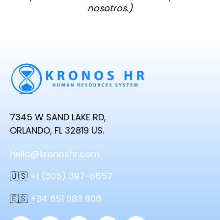
nosotros.)
7345 W SAND LAKE RD,
ORLANDO, FL 32819 US.
hello@kronoshr.com
🇺🇸
+1 (305) 397-6557
🇪🇸
+34 651 983 808