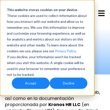
This website stores cookies
on your device.
Open 
These cookies are used to collect information about
how you interact with our website and allow us to
remember you. We use this information to improve
and customize your browsing experience, as well as
for analytics and metrics about our visitors on this
Aviso Legal
website and other media. To learn more about the
cookies we use, please see our
Privacy Policy
.
If you decline, your information won’t be tracked
when you visit this website. A single cookie will be
used in your browser to remember your preference
not to be tracked.
Accept
Decline
La información publicada en este sitio web,
así como en la documentación
proporcionada por
Kronos HR LLC
(en