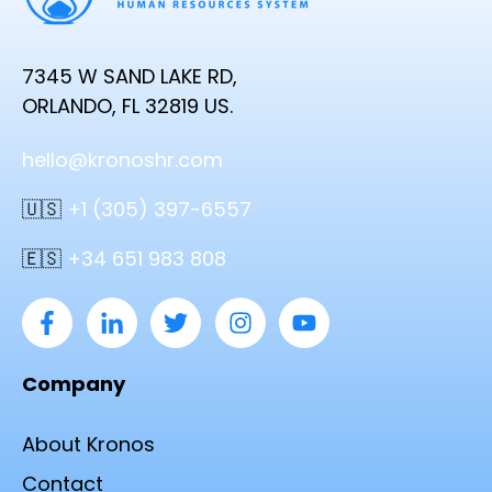
7345 W SAND LAKE RD,
ORLANDO, FL 32819 US.
hello@kronoshr.com
🇺🇸
+1 (305) 397-6557
🇪🇸
+34 651 983 808
Company
About Kronos
Contact