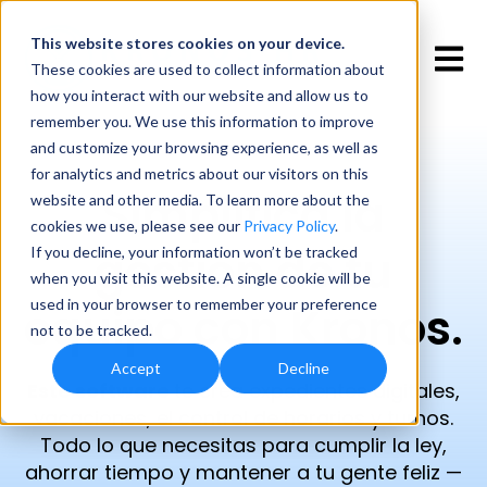
This website stores cookies
on your device.
Open 
These cookies are used to collect information about
how you interact with our website and allow us to
remember you. We use this information to improve
and customize your browsing experience, as well as
for analytics and metrics about our visitors on this
Simplifica la
website and other media. To learn more about the
cookies we use, please see our
Privacy Policy
.
gestión de tu
If you decline, your information won’t be tracked
when you visit this website. A single cookie will be
used in your browser to remember your preference
equipo con Kronos.
not to be tracked.
Accept
Decline
Este software
te crea
expedientes digitales,
vacaciones, el control de horarios y turnos
.
Todo lo que necesitas para cumplir la ley,
ahorrar tiempo y mantener a tu gente feliz —