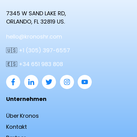
7345 W SAND LAKE RD,
ORLANDO, FL 32819 US.
hello@kronoshr.com
🇺🇸
+1 (305) 397-6557
🇪🇸
+34 651 983 808
Unternehmen
Über Kronos
Kontakt