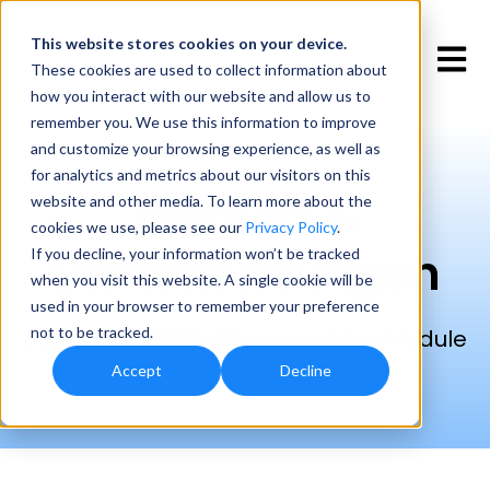
This website stores cookies
on your device.
Open 
These cookies are used to collect information about
how you interact with our website and allow us to
remember you. We use this information to improve
and customize your browsing experience, as well as
for analytics and metrics about our visitors on this
Produkt &
website and other media. To learn more about the
cookies we use, please see our
Privacy Policy
.
Dienstleistungen
If you decline, your information won’t be tracked
when you visit this website. A single cookie will be
used in your browser to remember your preference
not to be tracked.
Die Kronos HR Plattform und ihre Module
Accept
Decline