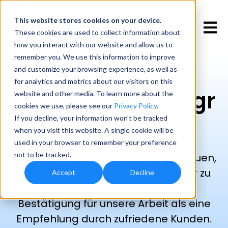
This website stores cookies
on your device.
Open 
These cookies are used to collect information about
how you interact with our website and allow us to
remember you. We use this information to improve
and customize your browsing experience, as well as
for analytics and metrics about our visitors on this
Empfehlungsprogr
website and other media. To learn more about the
cookies we use, please see our
Privacy Policy
.
amm
If you decline, your information won’t be tracked
when you visit this website. A single cookie will be
used in your browser to remember your preference
not to be tracked.
Bei
Kronos HR
wissen wir das Vertrauen,
das Sie uns entgegenbringen, sehr zu
Accept
Decline
schätzen. Es gibt keine bessere
Bestätigung für unsere Arbeit als eine
Empfehlung durch zufriedene Kunden.