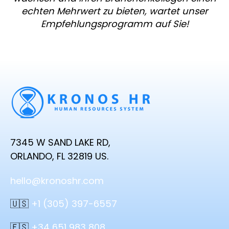
echten Mehrwert zu bieten, wartet unser
Empfehlungsprogramm auf Sie!
7345 W SAND LAKE RD,
ORLANDO, FL 32819 US.
hello@kronoshr.com
🇺🇸
+1 (305) 397-6557
🇪🇸
+34 651 983 808