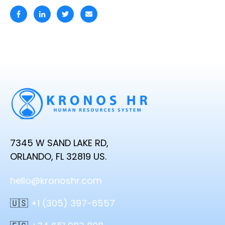
7345 W SAND LAKE RD,
ORLANDO, FL 32819 US.
hello@kronoshr.com
🇺🇸
+1 (305) 397-6557