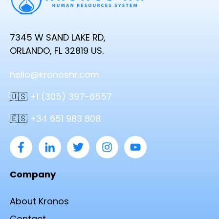
7345 W SAND LAKE RD,
ORLANDO, FL 32819 US.
hello@kronoshr.com
🇺🇸
+1 (305) 397-6557
🇪🇸
+34 651 983 808
Company
About Kronos
Contact