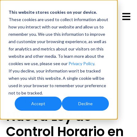
This website stores cookies
on your device.
Open 
These cookies are used to collect information about
how you interact with our website and allow us to
remember you. We use this information to improve
and customize your browsing experience, as well as
for analytics and metrics about our visitors on this
website and other media. To learn more about the
cookies we use, please see our
Privacy Policy
.
If you decline, your information won’t be tracked
All posts
when you visit this website. A single cookie will be
used in your browser to remember your preference
not to be tracked.
April 29, 2025
Accept
Decline
Nueva Ley de
Control Horario en