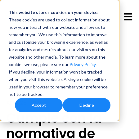
This website stores cookies
on your device.
Open 
These cookies are used to collect information about
how you interact with our website and allow us to
remember you. We use this information to improve
and customize your browsing experience, as well as
for analytics and metrics about our visitors on this
website and other media. To learn more about the
cookies we use, please see our
Privacy Policy
.
If you decline, your information won’t be tracked
All posts
when you visit this website. A single cookie will be
used in your browser to remember your preference
not to be tracked.
April 29, 2025
Accept
Decline
Cumple con la
normativa de