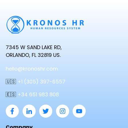
7345 W SAND LAKE RD,
ORLANDO, FL 32819 US.
hello@kronoshr.com
🇺🇸
+1 (305) 397-6557
🇪🇸
+34 651 983 808
Company