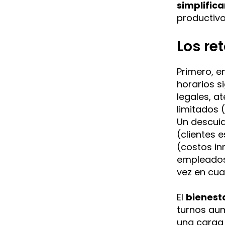
simplifica
productivo
Los re
Primero, e
horarios s
legales, a
limitados 
Un descuid
(clientes 
(costos inn
empleados 
vez en cua
El
bienest
turnos aum
una carga 