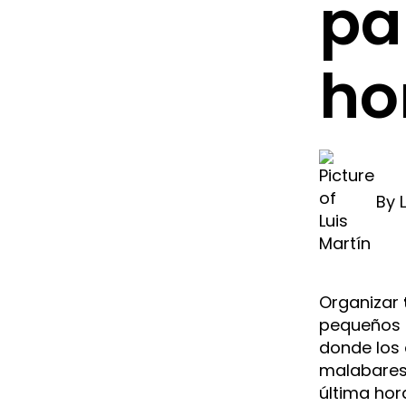
pa
ho
By
Organizar
pequeños n
donde los 
malabares
última hor