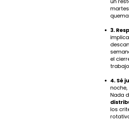
un res
martes 
quemar 
3. Res
implica
descan
semanal
el cier
trabajo
4. Sé j
noche, 
Nada de
distrib
los cri
rotativ