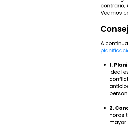
contrario,
Veamos có
Consej
A continua
planificac
1. Plan
ideal e
conflic
antici
persona
2. Con
horas 
mayor d