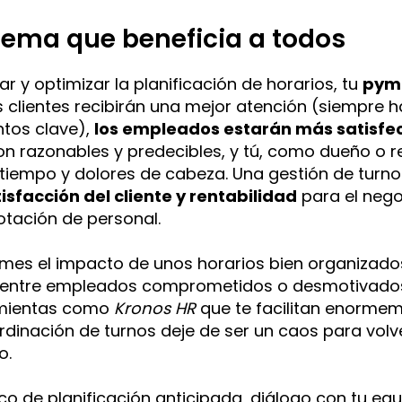
tema que beneficia a todos
car y optimizar la planificación de horarios, tu
pym
os clientes recibirán una mejor atención (siempre 
tos clave),
los empleados estarán más satisfe
on razonables y predecibles, y tú, como dueño o r
tiempo y dolores de cabeza. Una gestión de turno
sfacción del cliente y rentabilidad
para el neg
otación de personal​.
mes el impacto de unos horarios bien organizado
a entre empleados comprometidos o desmotivados.
mientas como
Kronos HR
que te facilitan enormem
rdinación de turnos deje de ser un caos para vol
o.
o de planificación anticipada, diálogo con tu equ