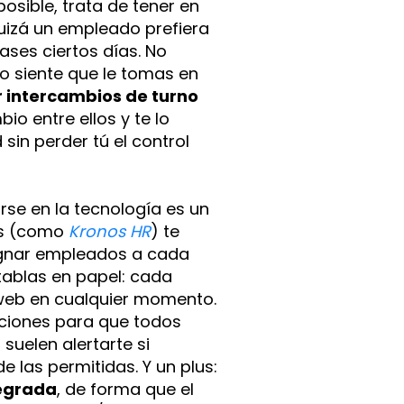
osible, trata de tener en
uizá un empleado prefiera
ases ciertos días. No
o siente que le tomas en
r intercambios de turno
o entre ellos y te lo
 sin perder tú el control
se en la tecnología es un
os (como
Kronos HR
) te
signar empleados a cada
 tablas en papel: cada
web en cualquier momento.
aciones para que todos
suelen alertarte si
las permitidas. Y un plus:
tegrada
, de forma que el