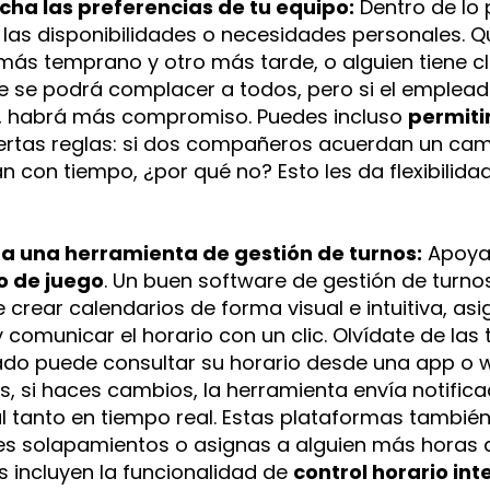
ucha las preferencias de tu equipo:
Dentro de lo p
las disponibilidades o necesidades personales. Q
más temprano y otro más tarde, o alguien tiene cl
e se podrá complacer a todos, pero si el emplead
, habrá más compromiso. Puedes incluso
permiti
ertas reglas: si dos compañeros acuerdan un cambi
an con tiempo, ¿por qué no? Esto les da flexibilidad
liza una herramienta de gestión de turnos:
Apoyar
 de juego
. Un buen software de gestión de turn
 crear calendarios de forma visual e intuitiva, a
y comunicar el horario con un clic. Olvídate de las
do puede consultar su horario desde una app o 
, si haces cambios, la herramienta envía notific
l tanto en tiempo real. Estas plataformas también 
 solapamientos o asignas a alguien más horas de 
 incluyen la funcionalidad de
control horario in