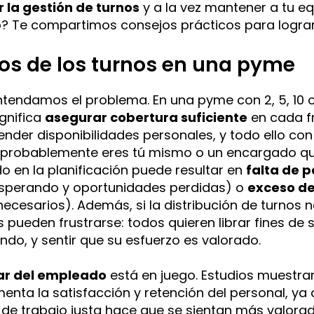
r la gestión de turnos
y a la vez mantener a tu eq
? Te compartimos consejos prácticos para lograr
tos de los turnos en una pyme
ntendamos el problema. En una pyme con 2, 5, 10
ignifica
asegurar cobertura suficiente
en cada f
tender disponibilidades personales, y todo ello c
(probablemente eres tú mismo o un encargado qui
o en la planificación puede resultar en
falta de 
esperando y oportunidades perdidas) o
exceso de
ecesarios)​. Además, si la distribución de turnos n
pueden frustrarse: todos quieren librar fines de 
ndo, y sentir que su esfuerzo es valorado.
ar del empleado
está en juego. Estudios muestra
enta la satisfacción y retención del personal, ya 
de trabajo justa hace que se sientan más valorad