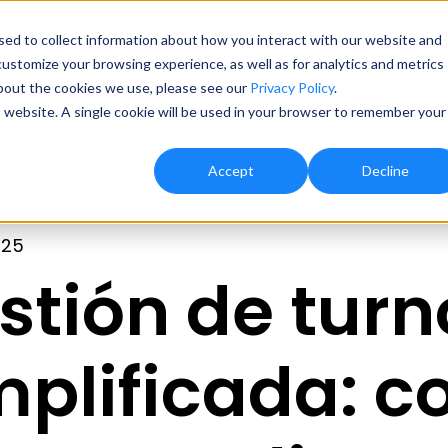
ed to collect information about how you interact with our website and
Home
About US
Product & P
ustomize your browsing experience, as well as for analytics and metrics
about the cookies we use, please see our
Privacy Policy
.
is website. A single cookie will be used in your browser to remember your
Accept
Decline
025
stión de turn
mplificada: c