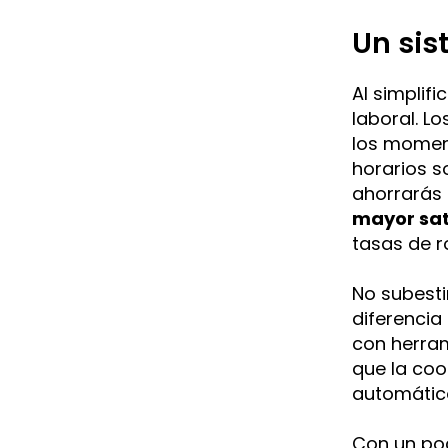
Un sis
Al simplifi
laboral. L
los momen
horarios s
ahorrarás 
mayor sati
tasas de r
No subesti
diferenci
con herra
que la coo
automátic
Con un poc