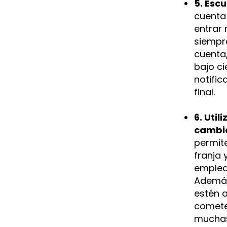
5. Esc
cuenta 
entrar 
siempr
cuenta
bajo ci
notific
final.
6. Uti
cambio
permite
franja 
emplea
Además
estén a
cometes
muchas