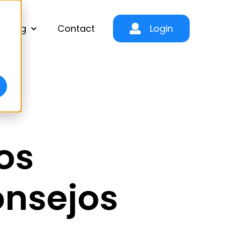
ricing
Contact
Login
Show submenu for Product & Pricing
os
onsejos