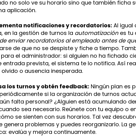
do no solo ve su horario sino que también ficha 
a aplicación.
lementa notificaciones y recordatorios:
Al igual 
, en la gestión de turnos la
automatización
es tu 
de enviar recordatorios al empleado antes de qu
rse de que no se despiste y fiche a tiempo. Tamb
 para el administrador: si alguien no ha fichado c
 entrada prevista, el sistema te lo notifica. Así r
 olvido o ausencia inesperada.
isa los turnos y obtén feedback:
Ningún plan es pe
periódicamente si la organización de turnos actua
aún falta personal? ¿Alguien está acumulando d
 cuando sea necesario. Reúnete con tu equipo o e
ómo se sienten con sus horarios. Tal vez descubr
e genera problemas y puedes reorganizarlo. La ge
ca: evalúa y mejora continuamente.