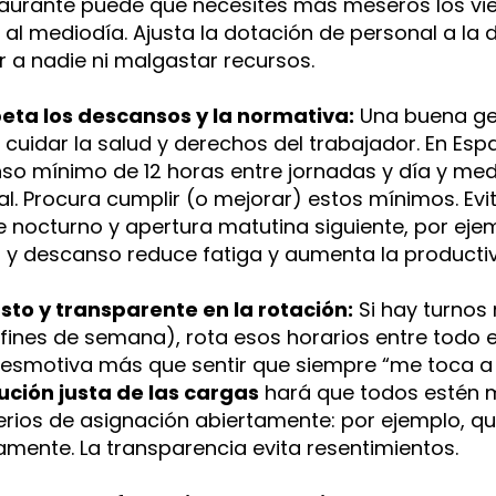
taurante puede que necesites más meseros los vie
al mediodía. Ajusta la dotación de personal a la
a nadie ni malgastar recursos​.
peta los descansos y la normativa:
Una buena ges
 cuidar la salud y derechos del trabajador. En Espa
so mínimo de 12 horas entre jornadas y día y me
. Procura cumplir (o mejorar) estos mínimos. Evi
re nocturno y apertura matutina siguiente, por ejemp
 y descanso reduce fatiga y aumenta la productiv
usto y transparente en la rotación:
Si hay turnos 
fines de semana), rota esos horarios entre todo e
smotiva más que sentir que siempre “me toca a mí”
ución justa de las cargas
hará que todos estén 
terios de asignación abiertamente: por ejemplo, q
amente. La transparencia evita resentimientos.