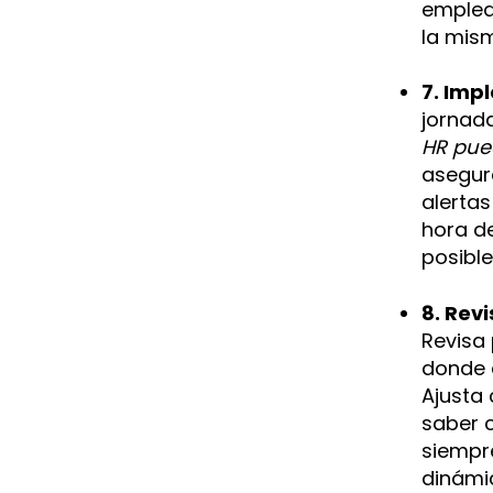
emplea
la mism
7. Imp
jornada
HR pue
asegura
alertas
hora de
posible
8. Rev
Revisa 
donde 
Ajusta
saber c
siempr
dinámi