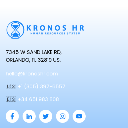
7345 W SAND LAKE RD,
ORLANDO, FL 32819 US.
hello@kronoshr.com
🇺🇸
+1 (305) 397-6557
🇪🇸
+34 651 983 808