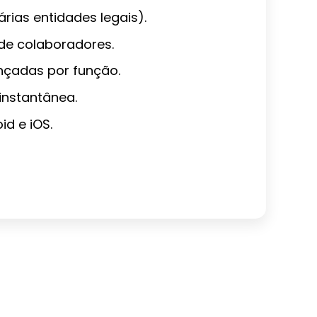
rias entidades legais).
 de colaboradores.
nçadas por função.
instantânea.
d e iOS.