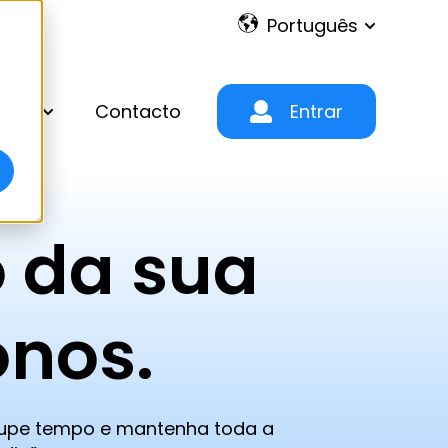
Português
Show subm
eços
Contacto
Entrar
Show submenu for Produto & Preços
o da sua
onos.
 poupe tempo e mantenha toda a