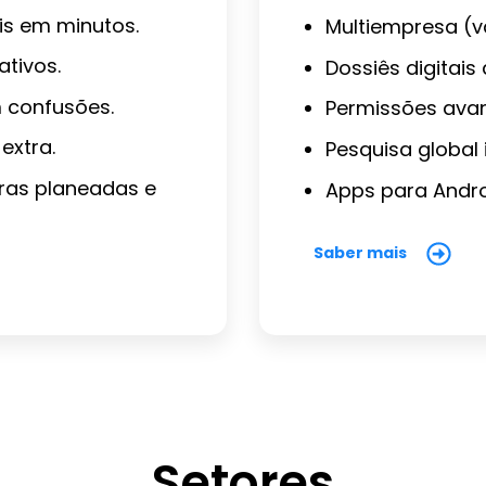
is em minutos.
Multiempresa (vá
tivos.
Dossiês digitais
 confusões.
Permissões ava
extra.
Pesquisa global 
ras planeadas e
Apps para Androi
Saber mais
Setores