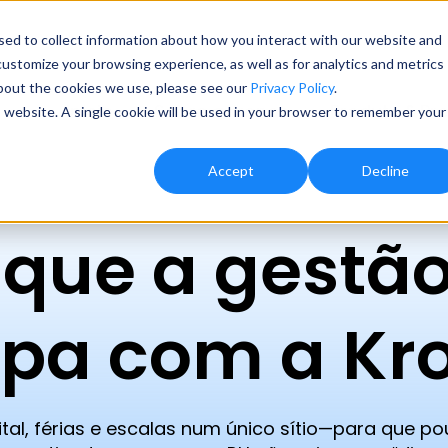
ed to collect information about how you interact with our website and
ustomize your browsing experience, as well as for analytics and metrics
about the cookies we use, please see our
Privacy Policy
.
Início
Sobre a Kronos
Produto & Pr
is website. A single cookie will be used in your browser to remember your
Accept
Decline
ique a gestã
pa com a Kr
ital, férias e escalas num único sítio—para que